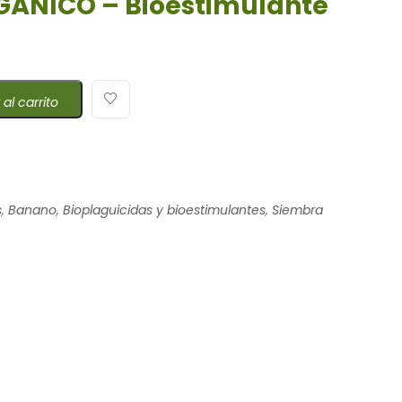
GÁNICO – Bioestimulante
 al carrito
s
,
Banano
,
Bioplaguicidas y bioestimulantes
,
Siembra