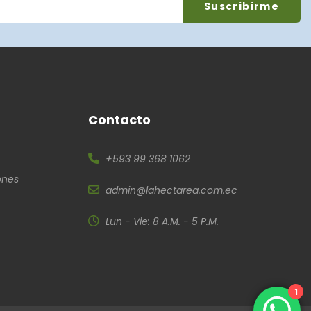
Contacto
+593 99 368 1062
ones
admin@lahectarea.com.ec
Lun - Vie: 8 A.M. - 5 P.M.
1