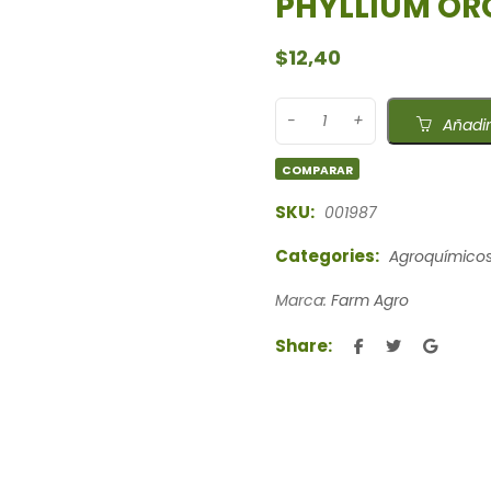
PHYLLIUM OR
$
12,40
Añadir
COMPARAR
SKU:
001987
Categories:
Agroquímico
Marca:
Farm Agro
Share: