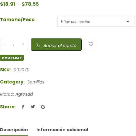
Rango de precios: desde $18,91 hasta $78,55
$
18,91
$
78,55
-
Tamaño/Peso
Añadir al carrito
COMPARAR
SKU:
002070
Category:
Semillas
Marca:
Agrosad
Share:
Descripción
Información adicional