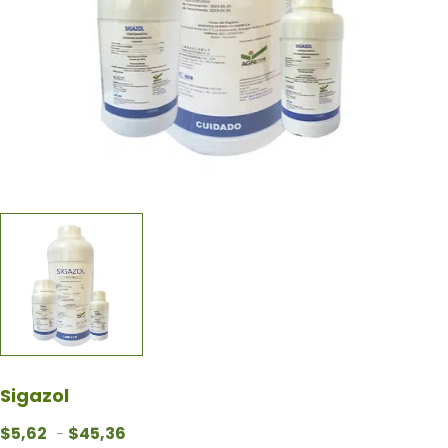
Sigazol
Rango de precios: desde $5,62 hasta $45,36
$
5,62
$
45,36
-