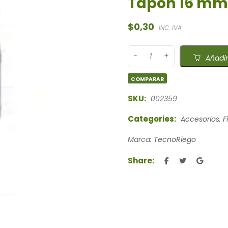
Tapón 16 mm
$
0,30
INC. IVA.
Añadir
COMPARAR
SKU:
002359
Categories:
Accesorios
,
F
Marca:
TecnoRiego
Share: