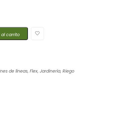
 al carrito
ines de líneas
,
Flex
,
Jardinería
,
Riego