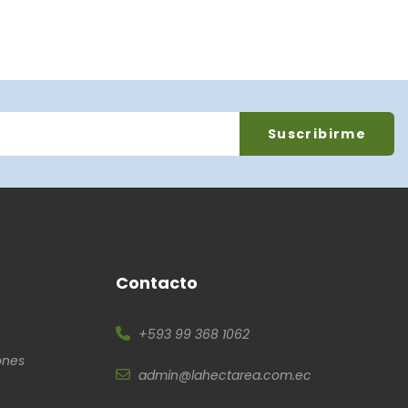
Contacto
+593 99 368 1062
ones
admin@lahectarea.com.ec