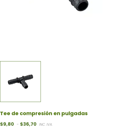
Tee de compresión en pulgadas
Rango de precios: desde $9,80 hasta $36,70
$
9,80
$
36,70
-
INC. IVA.