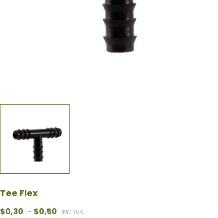
Tee Flex
Rango de precios: desde $0,30 hasta $0,50
$
0,30
$
0,50
-
INC. IVA.