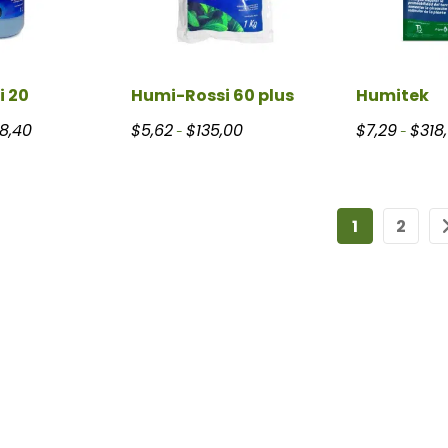
i 20
Humi-Rossi 60 plus
Humitek
Rango de precios: desde $8,78 hasta $1.058,40
Rango de precios: desde $5,62 has
58,40
$
5,62
$
135,00
$
7,29
$
318
-
-
1
2