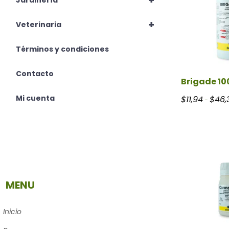
+
Jardinería
+
Veterinaria
Términos y condiciones
Contacto
Brigade 10
Mi cuenta
$
11,94
$
46,
-
MENU
Inicio