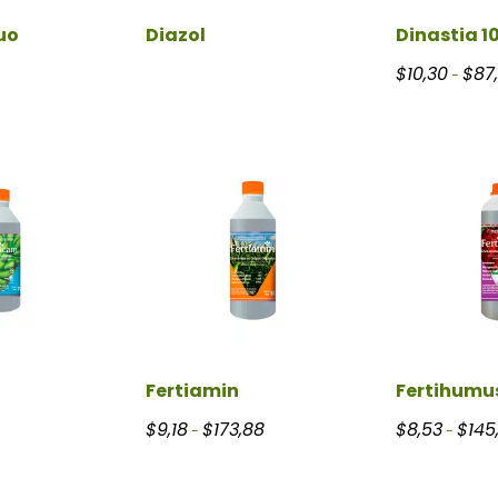
uo
Diazol
Dinastia 1
$
10,30
$
87
-
Fertiamin
Fertihumu
Rango de precios: desde $9,18 hast
$
9,18
$
173,88
$
8,53
$
145
-
-