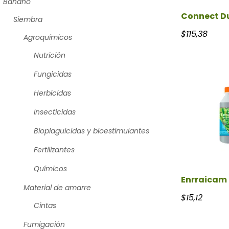
Banano
Connect D
Siembra
$
115,38
Agroquímicos
Nutrición
Fungicidas
Herbicidas
Insecticidas
Bioplaguicidas y bioestimulantes
Fertilizantes
Químicos
Enrraicam
Material de amarre
$
15,12
Cintas
Fumigación