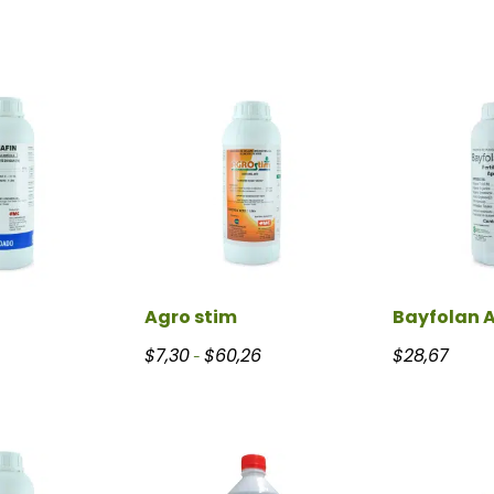
Agro stim
Bayfolan A
Rango de precios: desde $7,30 hast
$
7,30
$
60,26
$
28,67
-