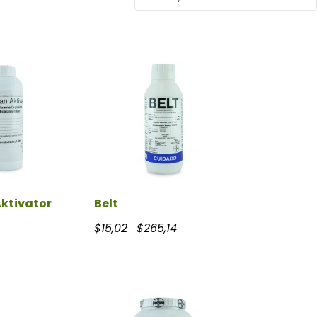
ktivator
Belt
a $60,26
Rango de precios: desde $15,02 h
$
15,02
$
265,14
-