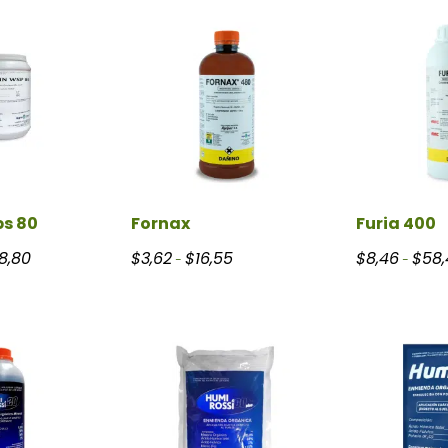
s 80
Fornax
Furia 400
Rango de precios: desde $23,39 hasta $928,80
Rango de precios: desde $3,62 hasta
8,80
$
3,62
$
16,55
$
8,46
$
58,
-
-