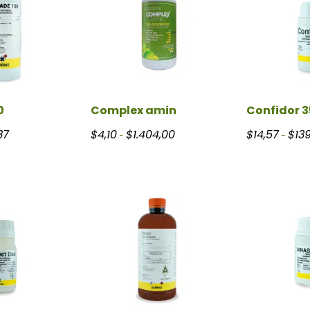
0
Complex amin
Confidor 
Rango de precios: desde $11,94 hasta $46,37
Rango de precios: desde $4,10 ha
37
$
4,10
$
1.404,00
$
14,57
$
13
-
-