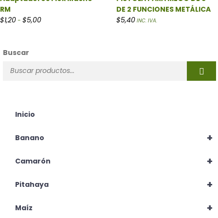
RM
DE 2 FUNCIONES METÁLICA
Rango de precios: desde $1,20 hasta $5,00
$
1,20
$
5,00
$
5,40
-
INC. IVA.
Buscar
Inicio
+
Banano
+
Camarón
+
Pitahaya
+
Maíz