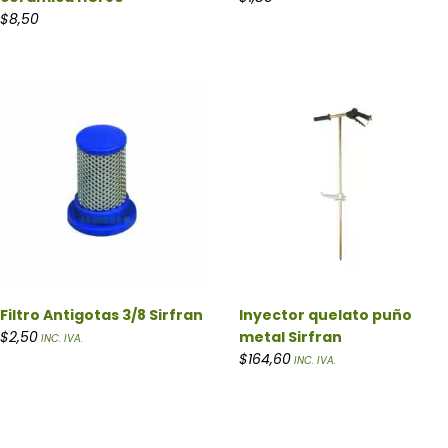
$
8,50
Filtro Antigotas 3/8 Sirfran
Inyector quelato puño
$
2,50
metal Sirfran
INC. IVA.
$
164,60
INC. IVA.