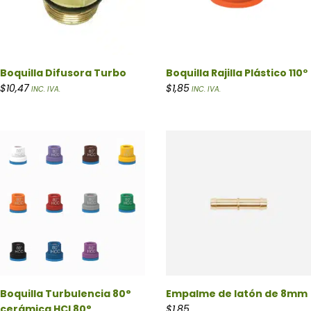
Boquilla Difusora Turbo
Boquilla Rajilla Plástico 110º
$
10,47
$
1,85
INC. IVA.
INC. IVA.
Boquilla Turbulencia 80°
Empalme de latón de 8mm
cerámica HCI 80°
$
1,85