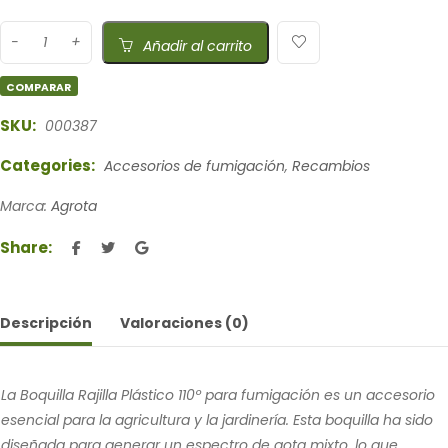
Añadir al carrito
COMPARAR
SKU:
000387
Categories:
Accesorios de fumigación
,
Recambios
Marca:
Agrota
Share:
Descripción
Valoraciones (0)
La Boquilla Rajilla Plástico 110º para fumigación es un accesorio
esencial para la agricultura y la jardinería. Esta boquilla ha sido
diseñada para generar un espectro de gota mixto, lo que