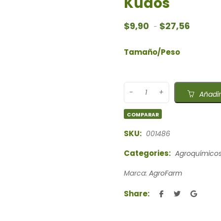
Kudos
Rango de
$
9,90
$
27,56
-
Tamaño/Peso
Añadir
COMPARAR
SKU:
001486
Categories:
Agroquímico
Marca:
AgroFarm
Share: