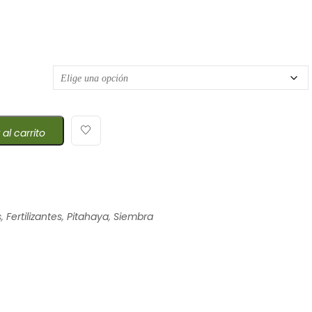
 precios: desde $9,90 hasta $27,56
 al carrito
s
,
Fertilizantes
,
Pitahaya
,
Siembra