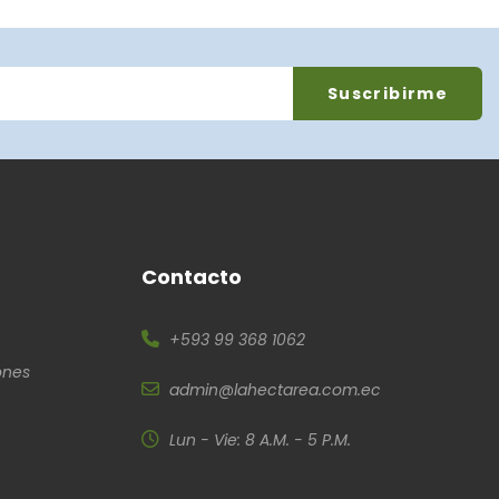
Contacto
+593 99 368 1062
ones
admin@lahectarea.com.ec
Lun - Vie: 8 A.M. - 5 P.M.